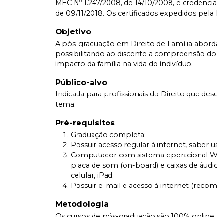
MEC Nº 1.247/2008, de 14/10/2008, e credenciad
de 09/11/2018. Os certificados expedidos pela
Objetivo
A pós-graduação em Direito de Família aborda 
possibilitando ao discente a compreensão do 
impacto da família na vida do indivíduo.
Público-alvo
Indicada para profissionais do Direito que d
tema.
Pré-requisitos
Graduação completa;
Possuir acesso regular à internet, saber
Computador com sistema operacional Wi
placa de som (on-board) e caixas de áudio
celular, iPad;
Possuir e-mail e acesso à internet (rec
Metodologia
Os cursos de pós-graduação são 100% online. 