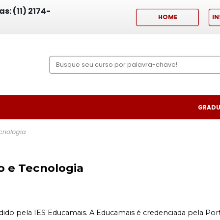
s: (11) 2174-
HOME
IN
GRADU
cnologia
o e Tecnologia
dido pela IES Educamais. A Educamais é credenciada pela Port