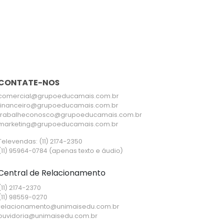
CONTATE-NOS
comercial@grupoeducamais.com.br
financeiro@grupoeducamais.com.br
trabalheconosco@grupoeducamais.com.br
marketing@grupoeducamais.com.br
Televendas: (11) 2174-2350
(11) 95964-0784 (apenas texto e áudio)
Central de Relacionamento
(11) 2174-2370
(11) 98559-0270
relacionamento@unimaisedu.com.br
ouvidoria@unimaisedu.com.br