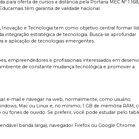
a para oferta de cursos a distância pela Portaria MEC Nº 1.168
 Educamais têm garantia de validade nacional.
Inovação e Tecnologia tem como objetivo central formar líd
a integração estratégica de tecnologia. Busca-se aprofundar
a e aplicação de tecnologias emergentes.
uipes, empreendedores e profissionais interessados em desenv
m ambiente de constante mudança tecnológica e promover a
 usar e-mail e navegar na web, normalmente, como usuário;
ndows, Mac ou Linux e, no mínimo, 1 GB de memória RAM, 
 ou fones de ouvido. Se preferir, você pode estudar pelo table
omendável banda larga), navegador Firefox ou Google Chrome.