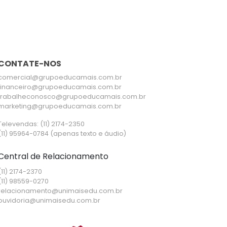
CONTATE-NOS
comercial@grupoeducamais.com.br
financeiro@grupoeducamais.com.br
trabalheconosco@grupoeducamais.com.br
marketing@grupoeducamais.com.br
Televendas: (11) 2174-2350
(11) 95964-0784 (apenas texto e áudio)
Central de Relacionamento
(11) 2174-2370
(11) 98559-0270
relacionamento@unimaisedu.com.br
ouvidoria@unimaisedu.com.br