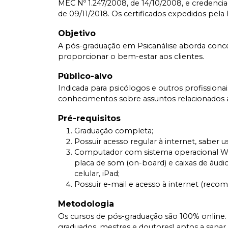
MEC Nº 1.247/2008, de 14/10/2008, e credenciad
de 09/11/2018. Os certificados expedidos pela
Objetivo
A pós-graduação em Psicanálise aborda conceito
proporcionar o bem-estar aos clientes.
Público-alvo
Indicada para psicólogos e outros profission
conhecimentos sobre assuntos relacionados 
Pré-requisitos
Graduação completa;
Possuir acesso regular à internet, saber
Computador com sistema operacional Wi
placa de som (on-board) e caixas de áudio
celular, iPad;
Possuir e-mail e acesso à internet (rec
Metodologia
Os cursos de pós-graduação são 100% online. 
graduados, mestres e doutores) aptos a sanar a