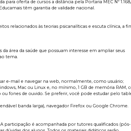
a para oferta de cursos a distância pela Portaria MEC Nº 1.168
 Educamais têm garantia de validade nacional.
s relacionados às teorias psicanalíticas e escuta clínica, a f
ais da área da saúde que possuam interesse em ampliar seus
ao tema.
 usar e-mail e navegar na web, normalmente, como usuário;
ndows, Mac ou Linux e, no mínimo, 1 GB de memória RAM, 
 ou fones de ouvido. Se preferir, você pode estudar pelo table
omendável banda larga), navegador Firefox ou Google Chrome.
A participação é acompanhada por tutores qualificados (pós-
s dúvidas dos alunos. Todos os materiais didáticos serão