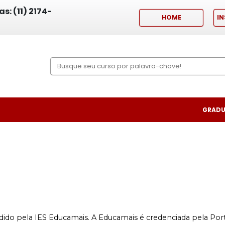
s: (11) 2174-
HOME
IN
GRADU
dido pela IES Educamais. A Educamais é credenciada pela Port